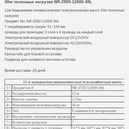
30кг полезные нагрузки NR-2550-12000-30L
12м Замыкаемая пневматическая телескопическая мачта 30кг полезные
нагрузки
Предмет No: NR-2550-12000-30L
7 секций/диаметр секции. 51~160 мм
провода для прокладки: 2 слоя х 4 провода на каждый слой
Электрический воздушный компрессор DC12V/24V
Электрический воздушный компрессор AC220V/50hz
Руководство по управлению воздухом
Кронштейн для боковой установки
Подвеска для наземного монтажа штатива
Время доставки: 20 дней
12 м замыкаемая пневматическая телескопическая мачта - 30 
1>
Предметом #:
NR-2550-12000-30L
2>
Расширенная высота:
12 м
3>
Высота сжатия:
2.55м
4>
Максимальная полезная нагрузка:
30 кг
5>
Тип:
Т-замыкается, антиротация
6>
Внутренние электрические провода
не
7>
Количество разделов:
7
8>
Проходы ≈ диаметр ≈ толщина:
51*3 мм, 66*3 мм, 82*4 мм, 98*4 