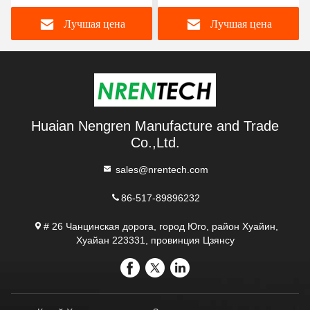
30кг полезные нагрузки-
50кг полезные нагрузки-
Лучшая цена
Лучшая цена
мобильная
мобильная
телекоммуникационная
телекоммуникационная
мачта башня-
мачта башня-
телескопическая мачта-
телескопическая мачта-
радио антенные мачты 6
радио антенна мачты 6м
Huaian Nengren Manufacture and Trade
Co.,Ltd.
sales@nrentech.com
86-517-89896232
# 26 Чанцинская дорога, город Юго, район Хуайин,
Хуайан 223331, провинция Цзянсу