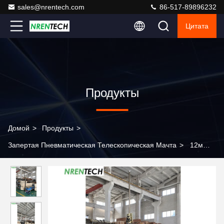
sales@nrentech.com
86-517-89896232
Цитата
Продукты
Домой
>
Продукты
>
Запертая Пневматическая Телескопическая Мачта
>
12м
пневматический телескопический мачта 30кг полезные
нагрузки 2,55м закрытая высота, работа для антенны