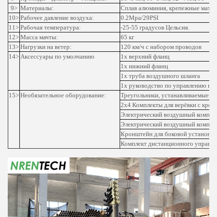
9>
Материалы:
Сплав алюминия, крепежные матер
10>
Рабочее давление воздуха:
0.2Mpa/29PSI
11>
Рабочая температура:
-25-55 градусов Цельсия.
12>
Масса мачты:
65 кг
13>
Нагрузки на ветер:
120 км/ч с набором проводов
14>
Аксессуары по умолчанию
1x верхний фланц
1x нижний фланц
1x труба воздушного шланга
1x руководство по управлению во
15>
Необязательное оборудование:
Треугольники, устанавливаемые на
2х4 Комплекты для верёвки с кре
Электрический воздушный компре
Электрический воздушный компр
Кронштейн для боковой установки
Комплект дистанционного управле