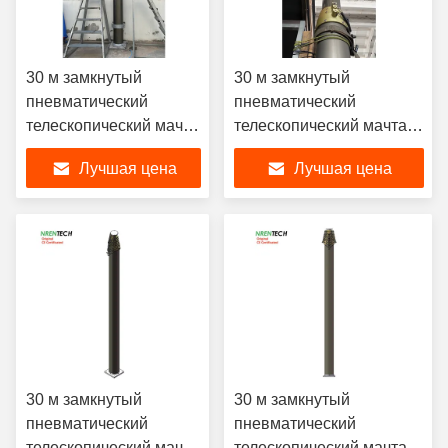
30 м замкнутый
30 м замкнутый
пневматический
пневматический
телескопический мачта
телескопический мачта
300 кг полезных
300 кг полезных нагрузок
Лучшая цена
Лучшая цена
нагрузок - 5,5 м
- 5,5 м закрытой высоты -
закрытой высоты - для
для антенны
антенны
30 м замкнутый
30 м замкнутый
пневматический
пневматический
телескопический мачта
телескопический мачта