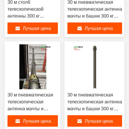
30 м столб
30 м пневматическая
телескопической
телескопическая антенна
антенны 300 кг
мачты и башни 300 кг
полезные нагрузки -
полезные нагрузки - 5,5
Лучшая цена
Лучшая цена
5,5 м закрытая высота
м закрытая высота для
для антенны - тяжелые
антенны
полезные нагрузки
пневматический мачта
30 м пневматическая
30 м пневматическая
телескопическая
телескопическая антенна
антенна мачты и
мачты и башни 300 кг
башни 300 кг полезные
полезные нагрузки - 5,5
Лучшая цена
Лучшая цена
нагрузки - 5,5 м
м закрытая высота для