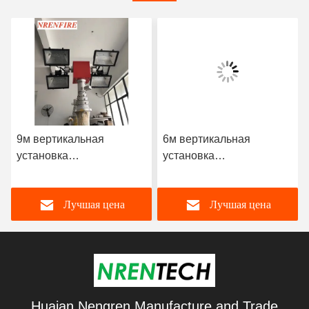
9м вертикальная
6м вертикальная
установка
установка
пневматическая
пневматическая
телескопическая мачта
телескопическая мачта
Лучшая цена
Лучшая цена
осветительная башня
осветительная башня
4x1000W галогенные
4x1000W галогенные
лампы
лампы
Huaian Nengren Manufacture and Trade